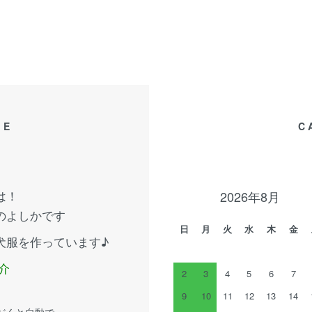
GE
C
は！
2026年8月
のよしかです
日
月
火
水
木
金
犬服を作っています♪
介
2
3
4
5
6
7
9
10
11
12
13
14