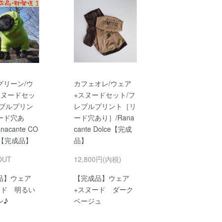
グリーン/ウ
カフェオレ/ウェア
スヌードセッ
+スヌードセット/フ
レブルプリン
レブルプリント［リ
ード穴あ
ード穴あり］/Rana
nacante CO
cante Dolce【完成
O【完成品】
品】
OUT
12,800円(内税)
品】ウェア
【完成品】ウェア
ード 明るい
+スヌード ダーク
ン♪
ベージュ