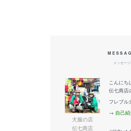
MESSA
メッセージ
こんにち
伝七商店
フレブル
→
自己紹
犬服の店
伝七商店