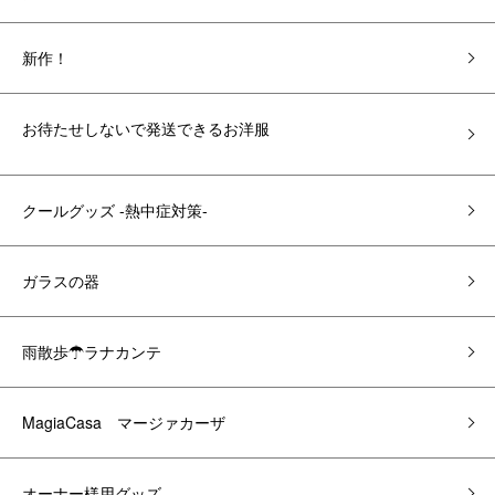
新作！
お待たせしないで発送できるお洋服
クールグッズ -熱中症対策-
ガラスの器
雨散歩☂ラナカンテ
MagiaCasa マージァカーザ
オーナー様用グッズ