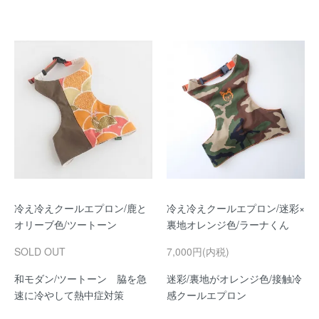
冷え冷えクールエプロン/鹿と
冷え冷えクールエプロン/迷彩×
オリーブ色/ツートーン
裏地オレンジ色/ラーナくん
SOLD OUT
7,000円(内税)
和モダン/ツートーン 脇を急
迷彩/裏地がオレンジ色/接触冷
速に冷やして熱中症対策
感クールエプロン