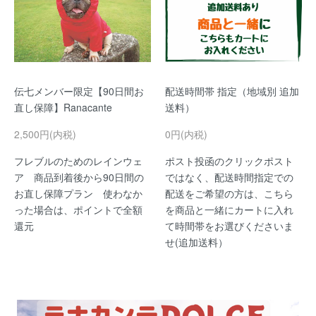
伝七メンバー限定【90日間お
配送時間帯 指定（地域別 追加
直し保障】Ranacante
送料）
2,500円(内税)
0円(内税)
フレブルのためのレインウェ
ポスト投函のクリックポスト
ア 商品到着後から90日間の
ではなく、配送時間指定での
お直し保障プラン 使わなか
配送をご希望の方は、こちら
った場合は、ポイントで全額
を商品と一緒にカートに入れ
還元
て時間帯をお選びくださいま
せ(追加送料）