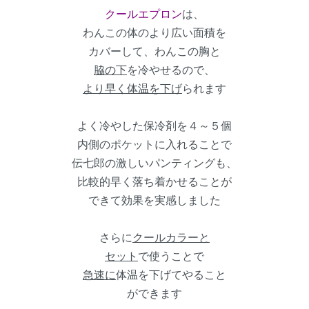
クールエプロン
は、
わんこの体のより広い面積を
カバーして、わんこの胸と
脇の下
を冷やせるので、
より早く体温を下げ
られます
よく冷やした保冷剤を４～５個
内側のポケットに入れることで
伝七郎の激しいパンティングも、
比較的早く落ち着かせることが
できて効果を実感しました
さらに
クールカラーと
セット
で使うことで
急速に
体温を下げてやること
ができます