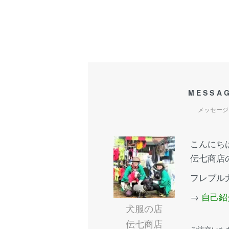
MESSA
メッセージ
こんにち
伝七商店
フレブル
→
自己紹
犬服の店
伝七商店