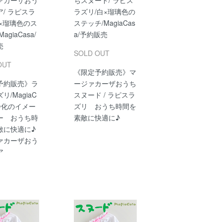
ァカーザおう
ちスヌード/ ラピス
/ ラピスラ
ラズリ/白×瑠璃色の
白×瑠璃色のス
ステッチ/MagiaCas
agiaCasa/
a/予約販売
売
SOLD OUT
OUT
《限定予約販売》マ
予約販売》ラ
ージァカーザおうち
リ/MagiaC
スヌード / ラピスラ
浄化のイメー
ズリ おうち時間を
ー おうち時
素敵に快適に♪
敵に快適に♪
ァカーザおう
ア