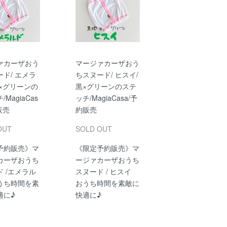
ァカーザおう
マージァカーザおう
ド/ エメラ
ちスヌード/ ヒスイ/
白×グリーンの
黒×グリーンのステ
MagiaCas
ッチ/MagiaCasa/予
販売
約販売
OUT
SOLD OUT
予約販売》マ
《限定予約販売》マ
カーザおうち
ージァカーザおうち
 /エメラル
スヌード / ヒスイ
うち時間を素
おうち時間を素敵に
適に♪
快適に♪