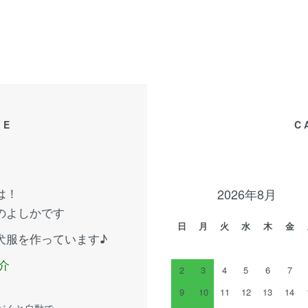
GE
C
は！
2026年8月
のよしかです
日
月
火
水
木
金
犬服を作っています♪
介
2
3
4
5
6
7
9
10
11
12
13
14