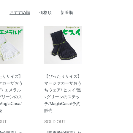
おすすめ順
価格順
新着順
たりサイズ】
【ぴったりサイズ】
ァカーザおう
マージァカーザおう
/ エメラル
ちウェア/ ヒスイ/黒
×グリーンのス
×グリーンのステッ
agiaCasa/
チ/MagiaCasa/予約
売
販売
OUT
SOLD OUT
予約販売》エ
《限定予約販売》ヒ