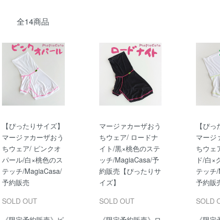
全14商品
【ぴったりサイズ】
マージァカーザおう
【ぴっ
マージァカーザおう
ちウェア/ ロードナ
マージ
ちウェア/ ピンクオ
イト/黒×桃色のステ
ちウェア
パール/白×桃色のス
ッチ/MagiaCasa/予
ド/白
テッチ/MagiaCasa/
約販売【ぴったりサ
テッチ/M
予約販売
イズ】
予約販
SOLD OUT
SOLD OUT
SOLD 
《限定予約販売》ピ
《限定予約販売》ロ
《限定