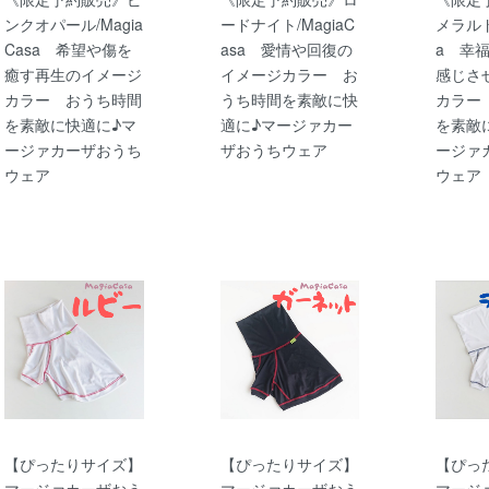
ンクオパール/Magia
ードナイト/MagiaC
メラルド/
Casa 希望や傷を
asa 愛情や回復の
a 幸
癒す再生のイメージ
イメージカラー お
感じさ
カラー おうち時間
うち時間を素敵に快
カラー
を素敵に快適に♪マ
適に♪マージァカー
を素敵
ージァカーザおうち
ザおうちウェア
ージァ
ウェア
ウェア
【ぴったりサイズ】
【ぴったりサイズ】
【ぴっ