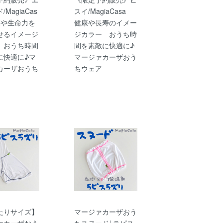
MagiaCas
スイ/MagiaCasa
福や生命力を
健康や長寿のイメー
せるイメージ
ジカラー おうち時
 おうち時間
間を素敵に快適に♪
に快適に♪マ
マージァカーザおう
カーザおうち
ちウェア
たりサイズ】
マージァカーザおう