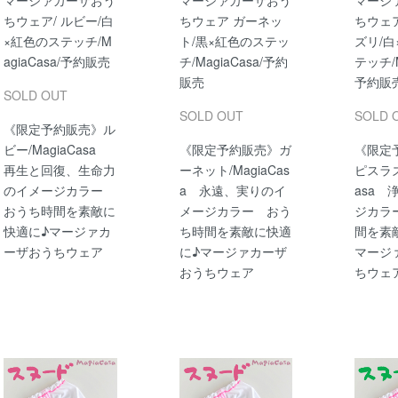
マージァカーザおう
マージァカーザおう
マージ
ちウェア/ ルビー/白
ちウェア ガーネッ
ちウェア
×紅色のステッチ/M
ト/黒×紅色のステッ
ズリ/
agiaCasa/予約販売
チ/MagiaCasa/予約
テッチ/M
販売
予約販
SOLD OUT
SOLD OUT
SOLD 
《限定予約販売》ル
ビー/MagiaCasa
《限定予約販売》ガ
《限定
再生と回復、生命力
ーネット/MagiaCas
ピスラズ
のイメージカラー
a 永遠、実りのイ
asa 
おうち時間を素敵に
メージカラー おう
ジカラ
快適に♪マージァカ
ち時間を素敵に快適
間を素
ーザおうちウェア
に♪マージァカーザ
マージ
おうちウェア
ちウェ