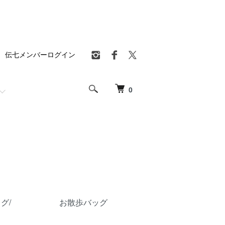
伝七メンバーログイン
0
グ/
お散歩バッグ