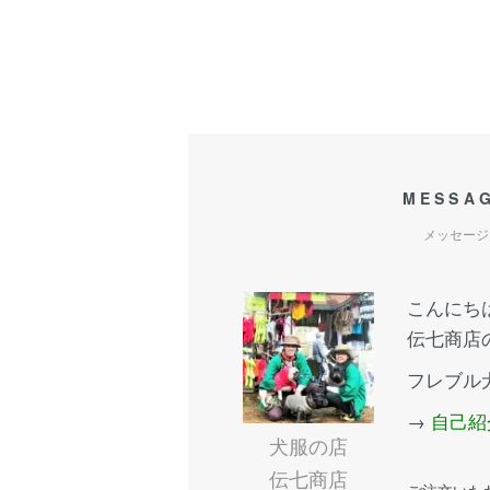
MESSA
メッセージ
こんにち
伝七商店
フレブル
→
自己紹
犬服の店
伝七商店