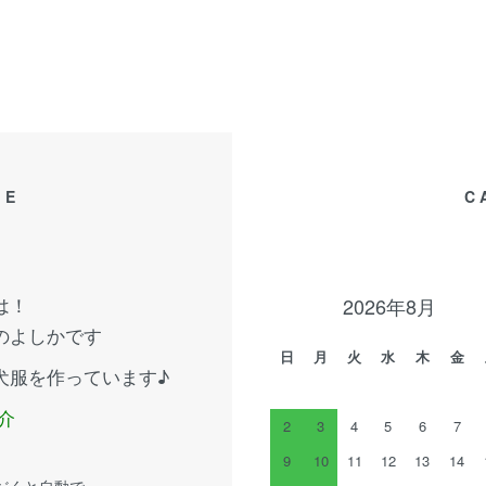
GE
C
は！
2026年8月
のよしかです
日
月
火
水
木
金
犬服を作っています♪
介
2
3
4
5
6
7
9
10
11
12
13
14