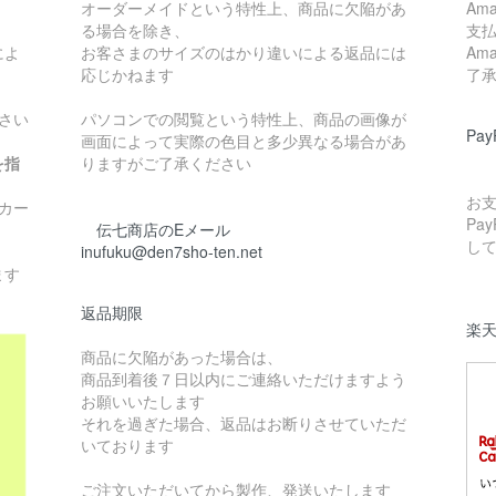
オーダーメイドという特性上、商品に欠陥があ
Am
る場合を除き、
支
によ
お客さまのサイズのはかり違いによる返品には
Am
応じかねます
了
さい
パソコンでの閲覧という特性上、商品の画像が
Pa
画面によって実際の色目と多少異なる場合があ
を指
りますがご了承ください
お支
カー
Pa
伝七商店のEメール
し
inufuku@den7sho-ten.net
ます
返品期限
楽天
商品に欠陥があった場合は、
商品到着後７日以内にご連絡いただけますよう
お願いいたします
それを過ぎた場合、返品はお断りさせていただ
いております
ご注文いただいてから製作、発送いたします