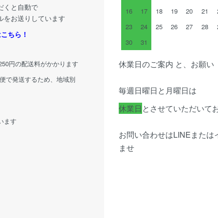
だくと自動で
16
17
18
19
20
21
ルをお送りしています
23
24
25
26
27
28
はこちら！
30
31
休業日のご案内 と、お願い
律250円の配送料がかかります
配便で発送するため、地域別
毎週日曜日と月曜日は
休業日
とさせていただいて
います
お問い合わせはLINEまた
ませ