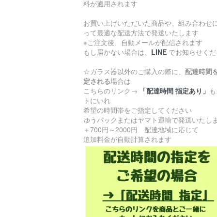
料が適用されます
お買い上げいただいた商品や、組み合わせ
って最適な配送方法で発送いたします
※ご注文後、自動メールが配信されます
もし届かない場合は、
LINE
でお知らせくだ
☆ガラス器以外のご購入の際に、
配達時間
定される
場合は
こちらのリンク→
「配達時間 指定あり」
も
トにいれ
希望の時間帯をご指定してください
ゆうパックまたはヤマト運輸で発送いたし
＋700円～2000円 配達地域に応じて
追加料金が自動計算されます