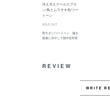
冷え冷えクールエプロ
ン/鳥とムラサキ色/ツー
トーン
SOLD OUT
和モダン/ツートーン 脇を
急速に冷やして熱中症対策
REVIEW
WRITE R