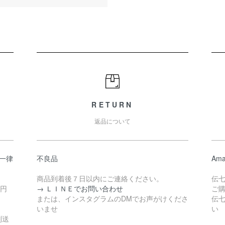
RETURN
返品について
一律
不良品
Ama
商品到着後７日以内にご連絡ください。
伝
0円
→ ＬＩＮＥでお問い合わせ
ご
または、インスタグラムのDMでお声がけくださ
伝
いませ
い
別送