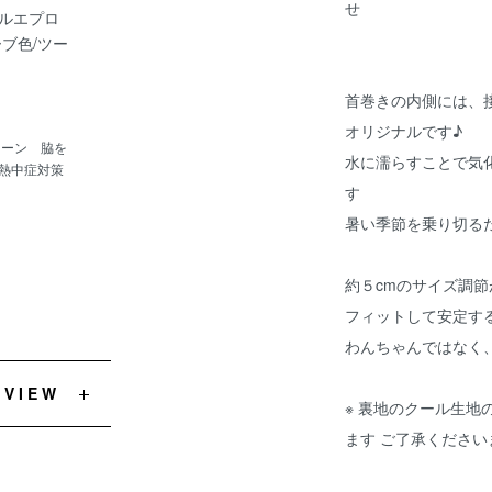
せ
ルエプロ
ーブ色/ツー
首巻きの内側には、
オリジナルです♪
トーン 脇を
水に濡らすことで気
熱中症対策
す
暑い季節を乗り切る
約５cmのサイズ調
フィットして安定す
わんちゃんではなく
EVIEW
※ 裏地のクール生
ます ご了承ください