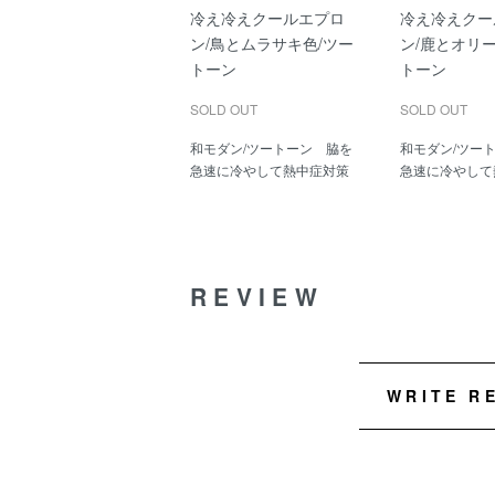
冷え冷えクールエプロ
冷え冷えクー
ン/鳥とムラサキ色/ツー
ン/鹿とオリ
トーン
トーン
SOLD OUT
SOLD OUT
和モダン/ツートーン 脇を
和モダン/ツー
急速に冷やして熱中症対策
急速に冷やして
REVIEW
WRITE R