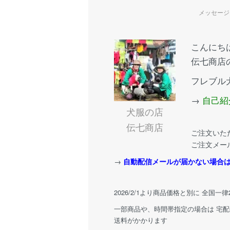
メッセージ
こんにち
伝七商店
フレブル
→
自己紹
犬服の店
伝七商店
ご注文いた
ご注文メー
→
自動配信メールが届かない場合
2026/2/1より商品価格と別に 全国一
一部商品や、時間帯指定の場合は 宅
送料がかかります