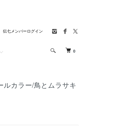
伝七メンバーログイン
0
ールカラー/鳥とムラサキ