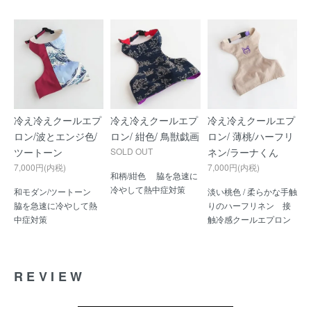
冷え冷えクールエプ
冷え冷えクールエプ
冷え冷えクールエプ
ロン/波とエンジ色/
ロン/ 紺色/ 鳥獣戯画
ロン/ 薄桃/ハーフリ
ツートーン
SOLD OUT
ネン/ラーナくん
7,000円(内税)
7,000円(内税)
和柄/紺色 脇を急速に
冷やして熱中症対策
和モダン/ツートーン
淡い桃色 / 柔らかな手触
脇を急速に冷やして熱
りのハーフリネン 接
中症対策
触冷感クールエプロン
REVIEW