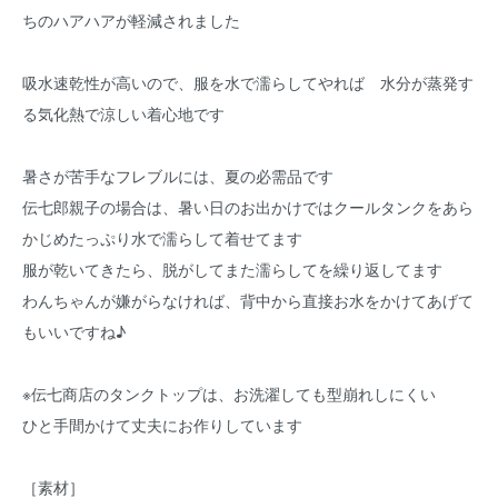
ちのハアハアが軽減されました
吸水速乾性が高いので、服を水で濡らしてやれば 水分が蒸発す
る気化熱で涼しい着心地です
暑さが苦手なフレブルには、夏の必需品です
伝七郎親子の場合は、暑い日のお出かけではクールタンクをあら
かじめたっぷり水で濡らして着せてます
服が乾いてきたら、脱がしてまた濡らしてを繰り返してます
わんちゃんが嫌がらなければ、背中から直接お水をかけてあげて
もいいですね♪
※伝七商店のタンクトップは、お洗濯しても型崩れしにくい
ひと手間かけて丈夫にお作りしています
［素材］