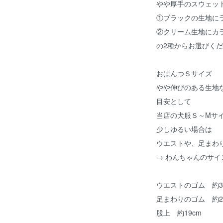
やや厚手のスウェッ
①ブラックの生地に
②クリーム生地にカ
の2種からお選びく
おぱんつＳサイズ
やや伸びのある生地
目安として
当店の犬服Ｓ～Mサ
少しゆるい場合は
ウエストや、足まわ
→ わんちゃんのサ
ウエストのゴム 約3
足まわりのゴム 約2
股上 約19cm