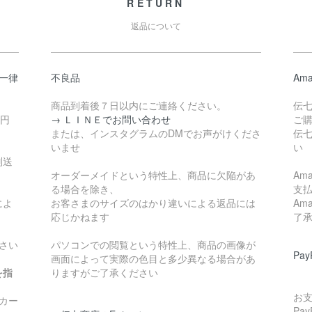
RETURN
返品について
一律
不良品
Ama
商品到着後７日以内にご連絡ください。
伝
0円
→ ＬＩＮＥでお問い合わせ
ご
または、インスタグラムのDMでお声がけくださ
伝
いませ
い
別送
オーダーメイドという特性上、商品に欠陥があ
Am
る場合を除き、
支
によ
お客さまのサイズのはかり違いによる返品には
Am
応じかねます
了
さい
パソコンでの閲覧という特性上、商品の画像が
Pa
画面によって実際の色目と多少異なる場合があ
を指
りますがご了承ください
お支
カー
Pa