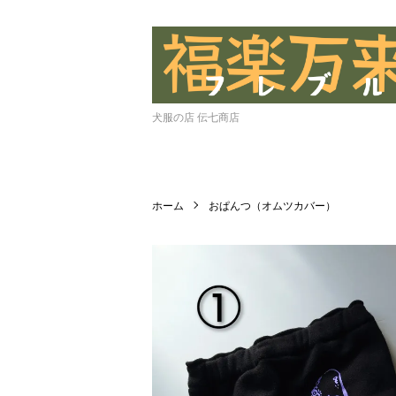
犬服の店 伝七商店
ホーム
おぱんつ（オムツカバー）