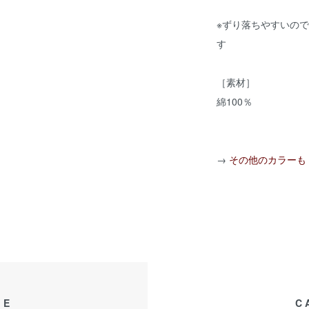
※ずり落ちやすいの
す
［素材］
綿100％
→
その他のカラー
GE
C