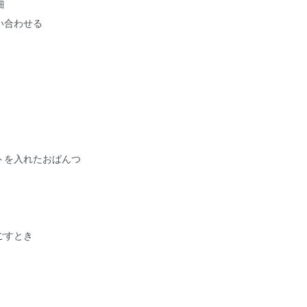
細
い合わせる
トを入れたおぱんつ
ごすとき