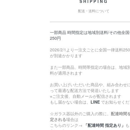
SHIPPING
配送・送料について
一部商品 時間指定は地域別送料/その他全国
250円
2026/2/1より一注文ごとに全国一律送料25
が別途かかります
また一部商品、時間帯指定の場合は、地域
料が適用されます
お買い上げいただいた商品や、組み合わせ
って最適な配送方法で発送いたします
※ご注文後、自動メールが配信されます
もし届かない場合は、
LINE
でお知らせくだ
☆ガラス器以外のご購入の際に、
配達時間
定される
場合は
こちらのリンク→
「配達時間 指定あり」
も