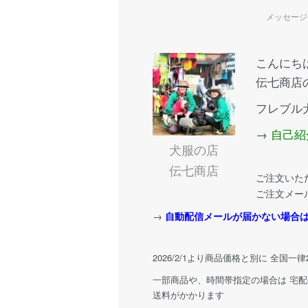
メッセージ
こんにち
伝七商店
フレブル
→
自己紹
犬服の店
伝七商店
ご注文いた
ご注文メー
→
自動配信メールが届かない場合
2026/2/1より商品価格と別に 全国一
一部商品や、時間帯指定の場合は 宅
送料がかかります