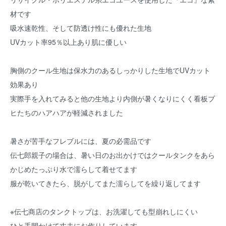
材です
吸水速乾性、そして防透け性にも優れた生地
UVカット率95％以上あり肌に優しい
胸側のクール生地は保水力のあるしっかりした生地でUVカット
効果あり
実際手を入れてみると他の生地より内側が暑くなりにくく看板ブ
ヒたちのハアハアが軽減されました
暑さが苦手なフレブルには、夏の必需品です
伝七郎親子の場合は、暑い日のお出かけではクールタンクをあら
かじめたっぷり水で濡らして着せてます
服が乾いてきたら、脱がしてまた濡らしてを繰り返してます
※伝七商店のタンクトップは、お洗濯しても型崩れしにくい
ひと手間かけて丈夫にお作りしています