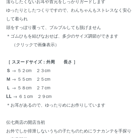
濡らしたくないお耳や首元をしっかりガードします
ゆったりとしたつくりですので、わんちゃんもストレスなく安心
して着られ
頭をすっぽり覆って、ブルブルしても脱げません
＊ゴムひもを結びなおせば、多少のサイズ調節ができます
（クリックで画像表示）
［ スヌードサイズ：外周 長さ ］
Ｓ
→ ５２cm ２３cm
Ｍ
→ ５５cm ２５cm
Ｌ
→ ５８cm ２７cm
LL
→ ６１cm ２９cm
＊お耳があるので、ゆったりめにお作りしています
伝七商店の開店当初
お外でしか排泄しないうちの子たちのためにラナカンテを手探り