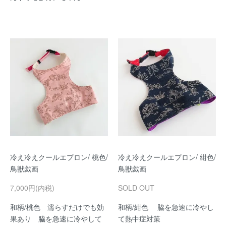
冷え冷えクールエプロン/ 桃色/
冷え冷えクールエプロン/ 紺色/
鳥獣戯画
鳥獣戯画
7,000円(内税)
SOLD OUT
和柄/桃色 濡らすだけでも効
和柄/紺色 脇を急速に冷やし
果あり 脇を急速に冷やして
て熱中症対策